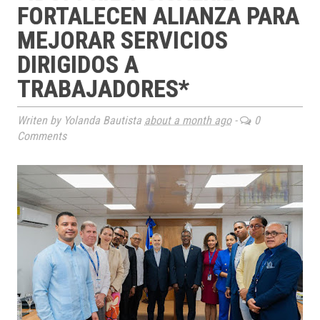
FORTALECEN ALIANZA PARA
MEJORAR SERVICIOS
DIRIGIDOS A
TRABAJADORES*
Writen by Yolanda Bautista
about a month ago
-
0
Comments