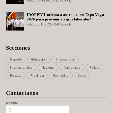
Posted on 04 Aug 2026 -
0 Comments
IDOPPRIL orienta a asistentes en Expo Vega
2026 para prevenir riesgos laborales*
Posted on 30 Jul 2026 -
0 Comments
Secciones
Deporte
Educación
Internacional
Internacionales
Nacional
Nacionales
Política
Portada
Provincia
Publicidad
Salud
Cont
áctanos
Nombre