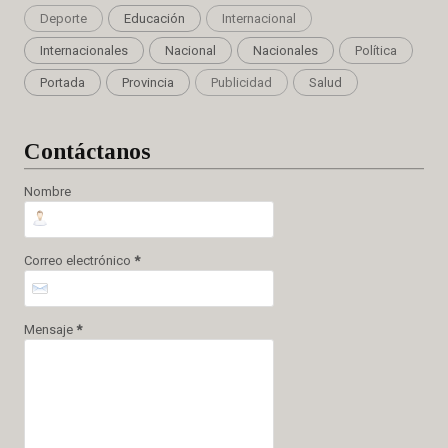
Deporte
Educación
Internacional
Internacionales
Nacional
Nacionales
Política
Portada
Provincia
Publicidad
Salud
Cont
áctanos
Nombre
Correo electrónico
*
Mensaje
*