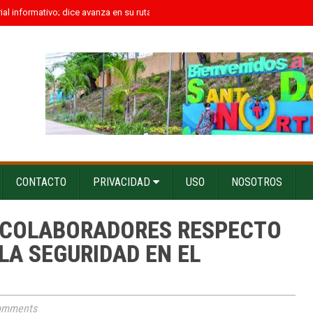
l informativo; dice avanza en su ruta hacia la historia
»
Kamil Castillo hace 
CONTACTO
PRIVACIDAD
USO
NOSOTROS
S COLABORADORES RESPECTO
LA SEGURIDAD EN EL
omments