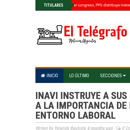
»
TITULARES
Rumbo a su primer congreso, PPG distribuye materia
INICIO
LO ÚLTIMO
SECCIONES
INAVI INSTRUYE A SU
A LA IMPORTANCIA DE 
ENTORNO LABORAL
Writen by Yolanda Bautista
4 months ago
-
0 C