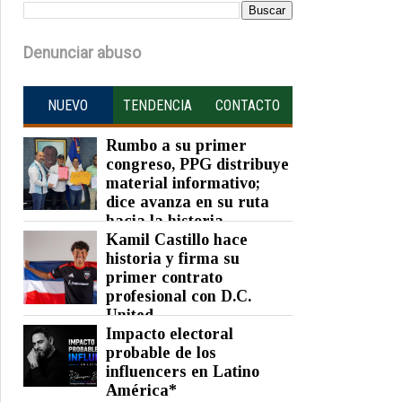
Denunciar abuso
NUEVO
TENDENCIA
CONTACTO
Rumbo a su primer
congreso, PPG distribuye
material informativo;
dice avanza en su ruta
hacia la historia
Kamil Castillo hace
Posted on 07 Aug 2026 -
0 Comments
historia y firma su
primer contrato
profesional con D.C.
United
Impacto electoral
Posted on 05 Aug 2026 -
0 Comments
probable de los
influencers en Latino
América*