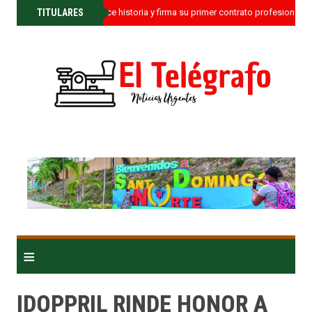
»
TITULARES
Kamil Castillo hace historia y firma su primer contrato profesional c
≡
IDOPPRIL RINDE HONOR A