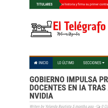
»
TITULARES
Kamil Castillo hace historia y firma su primer contr
INICIO
LO ÚLTIMO
SECCIONES
GOBIERNO IMPULSA PR
DOCENTES EN IA TRAS
NVIDIA
Writen by Yolanda Bautista
5 months ago
-
0 C