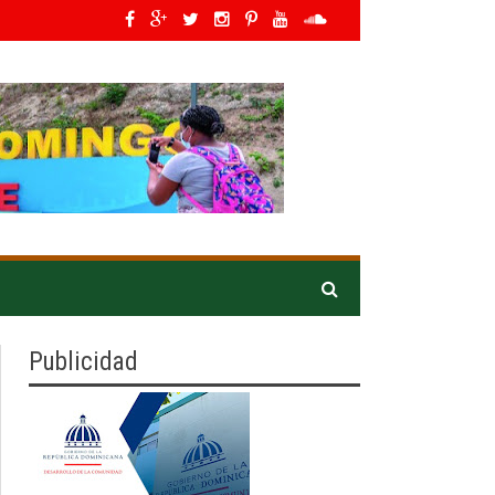
ers en Latino América*
»
IDOPPRIL orienta a asistentes en Expo Vega 2026 pa
Publicidad