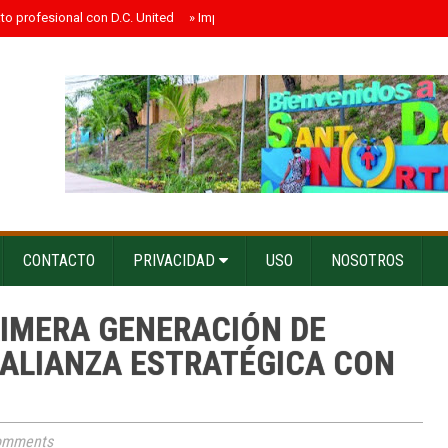
ato profesional con D.C. United
»
Impacto electoral probable de los influenc
CONTACTO
PRIVACIDAD
USO
NOSOTROS
IMERA GENERACIÓN DE
 ALIANZA ESTRATÉGICA CON
omments