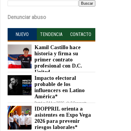
Denunciar abuso
NUEVO
TENDENCIA
CONTACTO
Kamil Castillo hace
historia y firma su
primer contrato
profesional con D.C.
United
Impacto electoral
Posted on 05 Aug 2026 -
0 Comments
probable de los
influencers en Latino
América*
Posted on 04 Aug 2026 -
0 Comments
IDOPPRIL orienta a
asistentes en Expo Vega
2026 para prevenir
riesgos laborales*