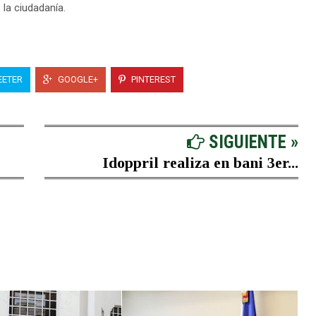
 la ciudadanía.
ETER
GOOGLE+
PINTEREST
SIGUIENTE »
Idoppril realiza en bani 3er...