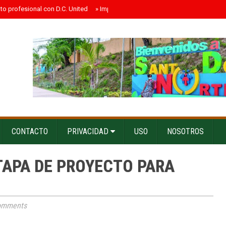
ato profesional con D.C. United
»
Impacto electoral probable de los influenc
CONTACTO
PRIVACIDAD
USO
NOSOTROS
TAPA DE PROYECTO PARA
omments