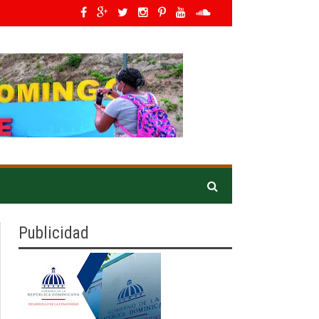
ers en Latino América*
»
IDOPPRIL orienta a asistentes en Expo Vega 2026 pa
Publicidad