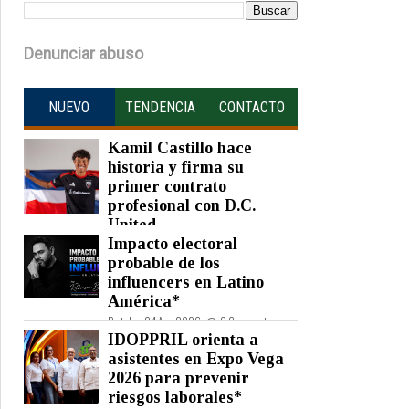
Denunciar abuso
NUEVO
TENDENCIA
CONTACTO
Kamil Castillo hace
historia y firma su
primer contrato
profesional con D.C.
United
Impacto electoral
Posted on 05 Aug 2026 -
0 Comments
probable de los
influencers en Latino
América*
Posted on 04 Aug 2026 -
0 Comments
IDOPPRIL orienta a
asistentes en Expo Vega
2026 para prevenir
riesgos laborales*