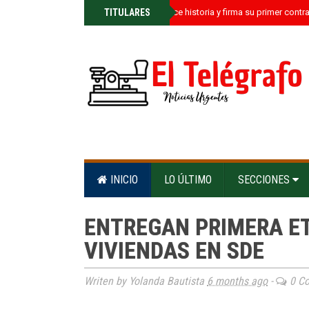
»
TITULARES
Kamil Castillo hace historia y firma su primer contr
INICIO
LO ÚLTIMO
SECCIONES
ENTREGAN PRIMERA E
VIVIENDAS EN SDE
Writen by Yolanda Bautista
6 months ago
-
0 C