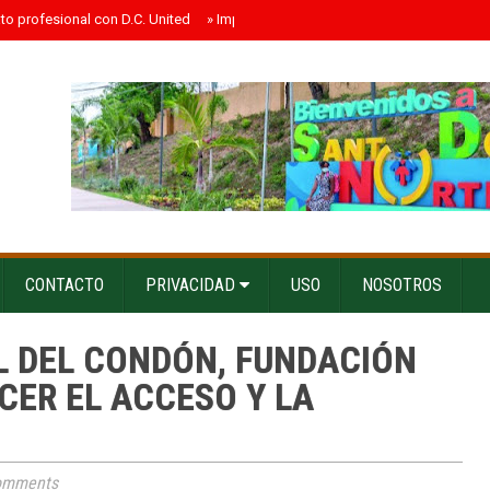
ato profesional con D.C. United
»
Impacto electoral probable de los influenc
CONTACTO
PRIVACIDAD
USO
NOSOTROS
L DEL CONDÓN, FUNDACIÓN
CER EL ACCESO Y LA
omments