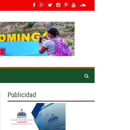
ers en Latino América*
»
IDOPPRIL orienta a asistentes en Expo Vega 2026 pa
Publicidad