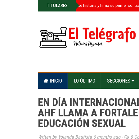
»
TITULARES
Kamil Castillo hace historia y firma su primer contr
INICIO
LO ÚLTIMO
SECCIONES
EN DÍA INTERNACIONA
AHF LLAMA A FORTALE
EDUCACIÓN SEXUAL
Writen by Yolanda Bautista
6 months ago
-
0 C