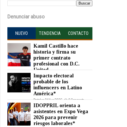
Denunciar abuso
NUEVO
TENDENCIA
CONTACTO
Kamil Castillo hace
historia y firma su
primer contrato
profesional con D.C.
United
Impacto electoral
Posted on 05 Aug 2026 -
0 Comments
probable de los
influencers en Latino
América*
Posted on 04 Aug 2026 -
0 Comments
IDOPPRIL orienta a
asistentes en Expo Vega
2026 para prevenir
riesgos laborales*