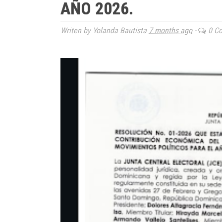
AÑO 2026.
Writen by Yolanda Bautista
7 months ago
-
0 C