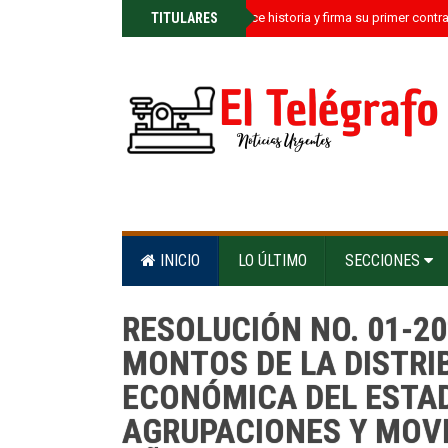
»
TITULARES
Kamil Castillo hace historia y firma su primer contr
INICIO
LO ÚLTIMO
SECCIONES
RESOLUCIÓN NO. 01-2
MONTOS DE LA DISTRI
ECONÓMICA DEL ESTAD
AGRUPACIONES Y MOVI