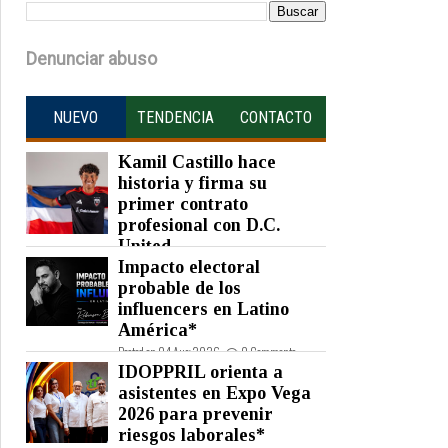
Denunciar abuso
NUEVO
TENDENCIA
CONTACTO
Kamil Castillo hace
historia y firma su
primer contrato
profesional con D.C.
United
Impacto electoral
Posted on 05 Aug 2026 -
0 Comments
probable de los
influencers en Latino
América*
Posted on 04 Aug 2026 -
0 Comments
IDOPPRIL orienta a
asistentes en Expo Vega
2026 para prevenir
riesgos laborales*