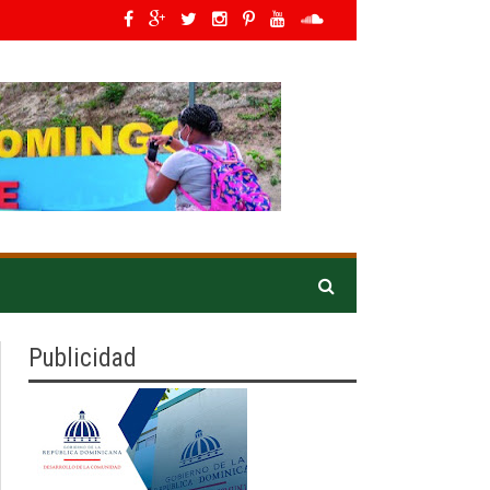
ers en Latino América*
»
IDOPPRIL orienta a asistentes en Expo Vega 2026 pa
Publicidad