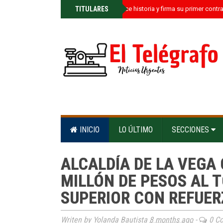
»
TITULARES
Kamil Castillo hace historia y firma su primer contr
INICIO
LO ÚLTIMO
SECCIONES
ALCALDÍA DE LA VEGA
MILLÓN DE PESOS AL 
SUPERIOR CON REFUE
Writen by Yolanda Bautista
8 months ago
-
0 C