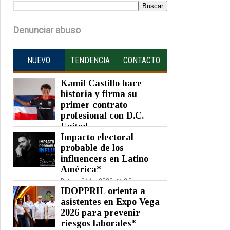
Denunciar abuso
NUEVO
TENDENCIA
CONTACTO
Kamil Castillo hace
historia y firma su
primer contrato
profesional con D.C.
United
Impacto electoral
Posted on 05 Aug 2026 -
0 Comments
probable de los
influencers en Latino
América*
Posted on 04 Aug 2026 -
0 Comments
IDOPPRIL orienta a
asistentes en Expo Vega
2026 para prevenir
riesgos laborales*