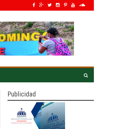
ers en Latino América*
»
IDOPPRIL orienta a asistentes en Expo Vega 2026 pa
Publicidad