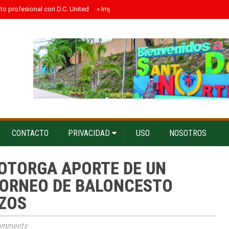
ato profesional con D.C. United
»
Impacto electoral probable de los influenc
CONTACTO
PRIVACIDAD
USO
NOSOTROS
 OTORGA APORTE DE UN
TORNEO DE BALONCESTO
RZOS
omments